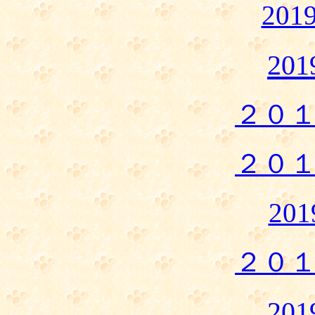
20
20
２０
２０
20
２０
20