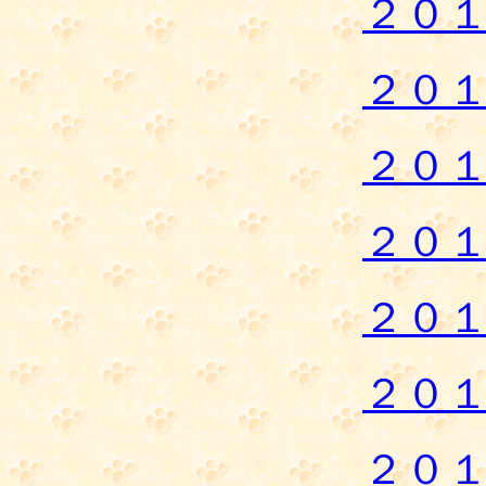
２０
２０
２０
２０
２０
２０
２０