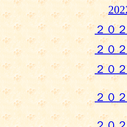
20
２０
２０
２０
２０
２０