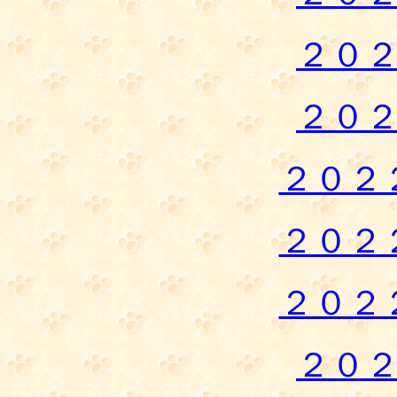
２０
２０
２０２
２０２
２０２
２０