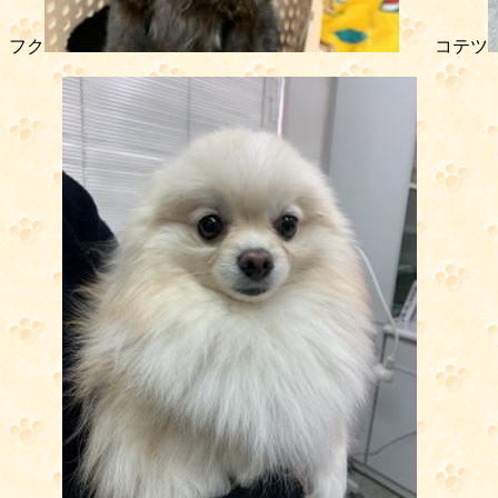
フク
コテツ