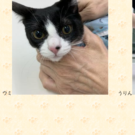
ウミ
うりん