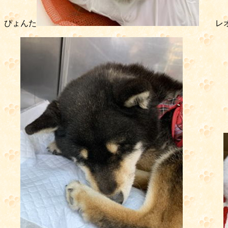
ぴょんた
レ