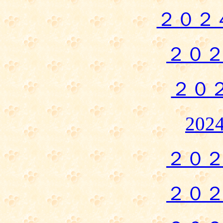
２０２
２０
２０
20
２０
２０