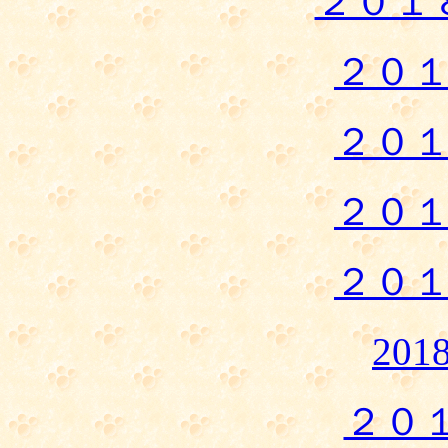
２０１
２０
２０
２０
２０
20
２０