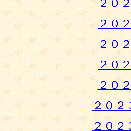
２０
２０
２０
２０
２０２
２０２
２０２