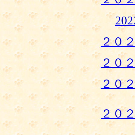
20
２０
２０
２０
２０