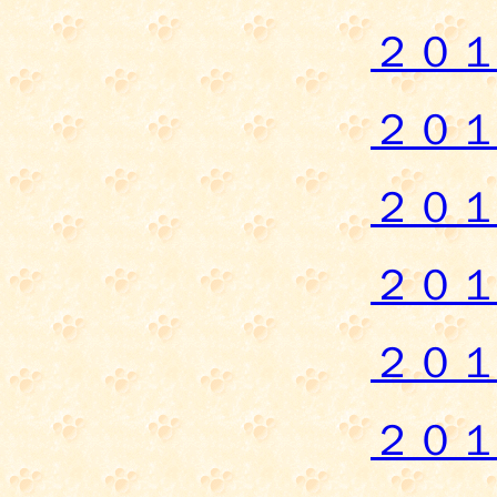
２０
２０
２０
２０
２０
２０