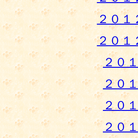
２０１
２０１
２０
２０
２０
２０