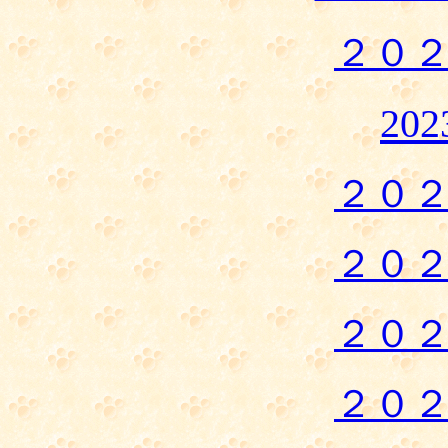
２０
20
２０
２０
２０
２０