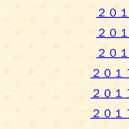
２０
２０
２０
２０１
２０１
２０１