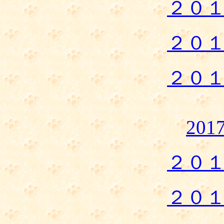
２０
２０
２０
20
２０
２０