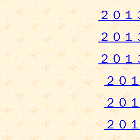
２０１
２０１
２０１
２０
２０
２０