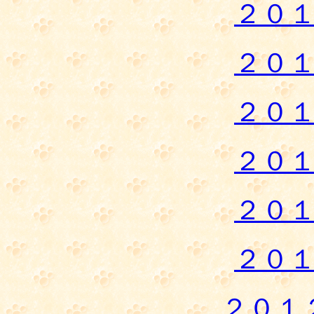
２０
２０
２０
２０
２０
２０
２０１