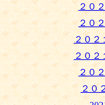
２０
２０
２０２
２０２
２０
２０
20