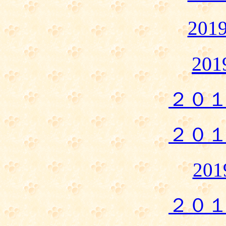
20
20
２０
２０
20
２０