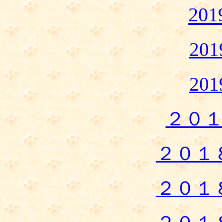
20
20
20
２０
２０１
２０１