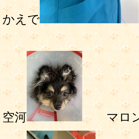
かえで
空河
マロ