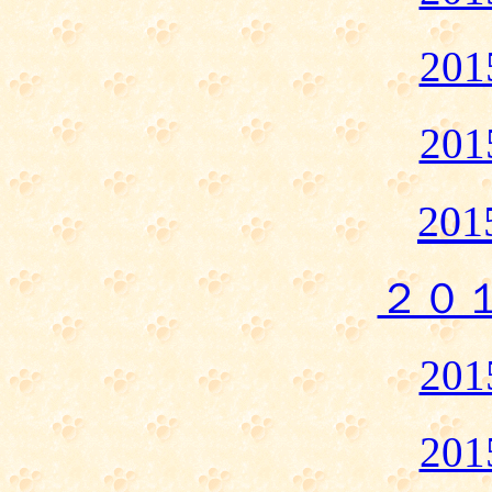
20
20
20
２０
20
20