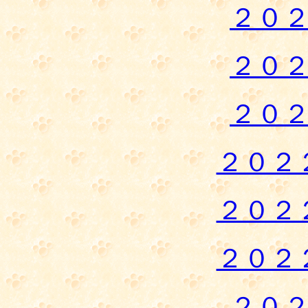
２０
２０
２０
２０２
２０２
２０２
２０