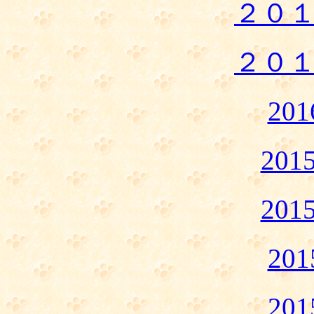
２０
２０
20
20
20
20
20