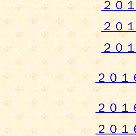
２０
２０
２０
２０１
２０１
２０１