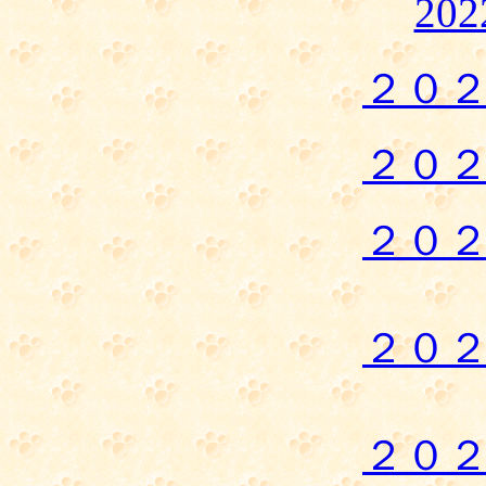
20
２０
２０
２０
２０
２０