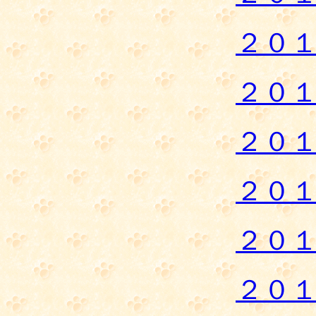
２０
２０
２０
２０
２０
２０