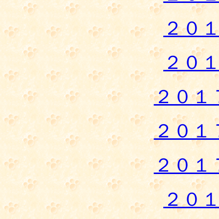
２０
２０
２０１
２０１
２０１
２０