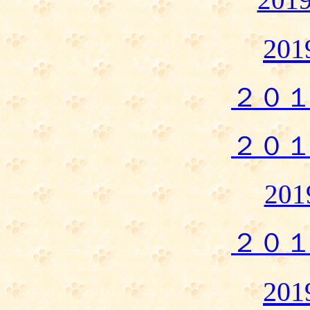
20
２０
２０
20
２０
20