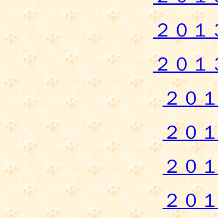
２０１
２０１
２０
２０
２０
２０