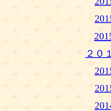
20
20
20
２０
20
20
20