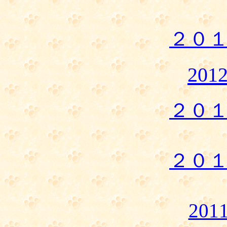
２０
20
２０
２０
20