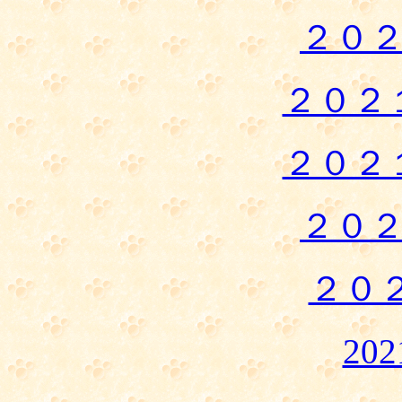
２０
２０２
２０２
２０
２０
20