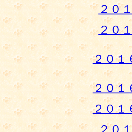
２０
２０
２０１
２０１
２０１
２０