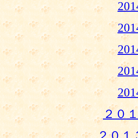
20
20
20
20
20
２０
２０１