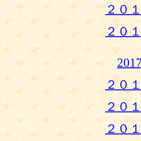
２０
２０
20
２０
２０
２０