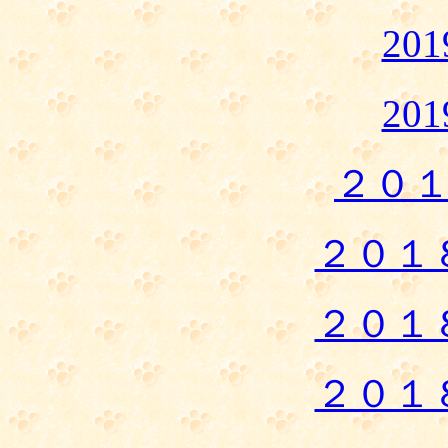
20
20
２０
２０１
２０１
２０１