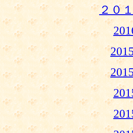
２０
20
20
20
20
20