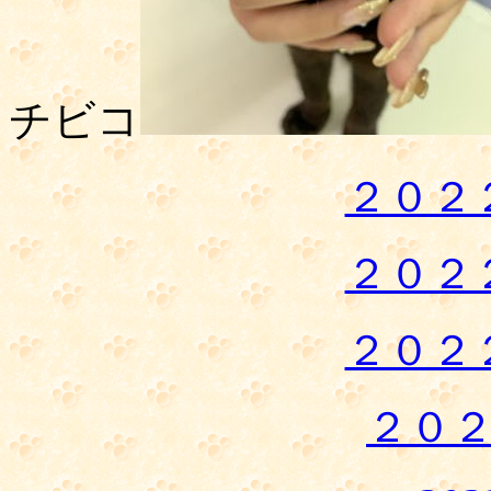
チビコ
２０２
２０２
２０２
２０