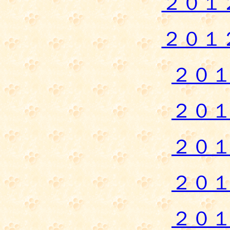
２０１
２０１
２０
２０
２０
２０
２０