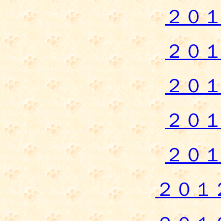
２０
２０
２０
２０
２０
２０１