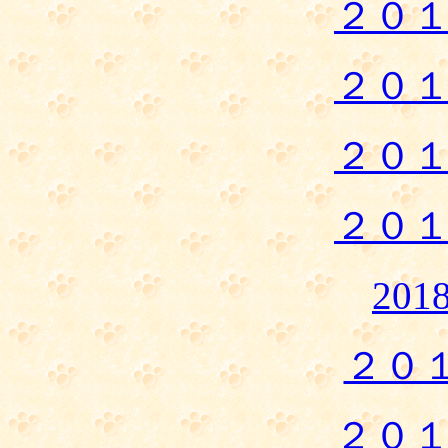
２０
２０
２０
２０
20
２０
２０