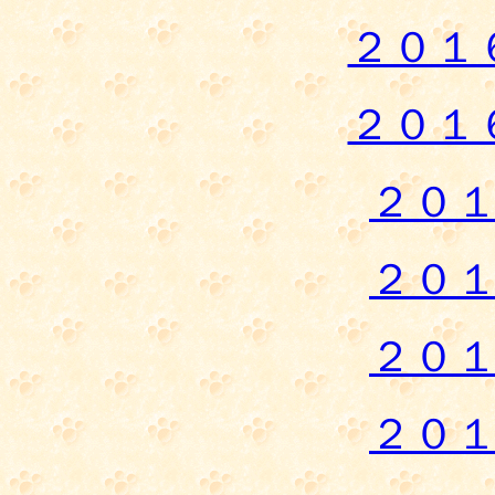
２０１
２０１
２０
２０
２０
２０