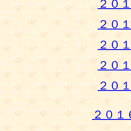
２０
２０
２０
２０
２０
２０１