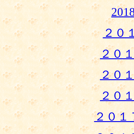
20
２０
２０
２０
２０
２０１