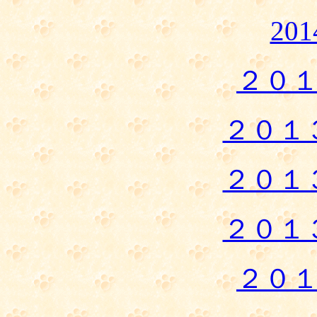
20
２０
２０１
２０１
２０１
２０