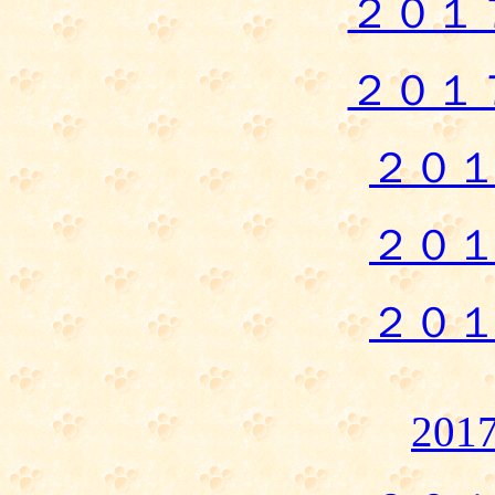
２０１
２０１
２０
２０
２０
20