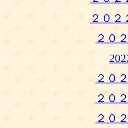
２０２
２０
20
２０
２０
２０