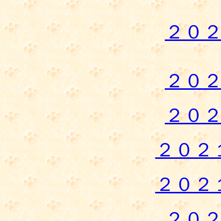
２０
２０
２０
２０２
２０２
２０