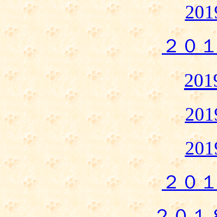
20
２０
20
20
20
２０
２０１