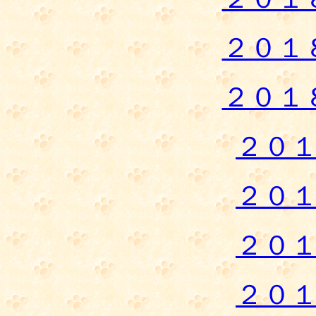
２０１
２０１
２０
２０
２０
２０