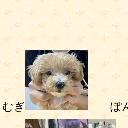
むぎ
ぽん