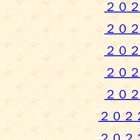
２０
２０
２０
２０
２０
２０２
２０２