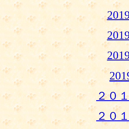
20
20
20
20
２０
２０