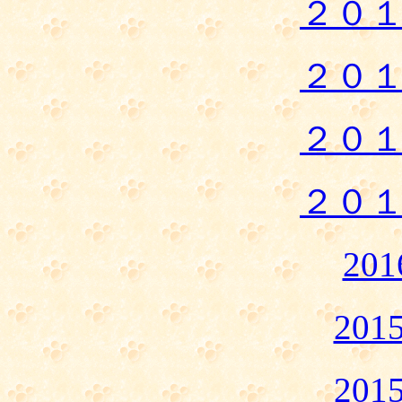
２０
２０
２０
２０
20
20
20